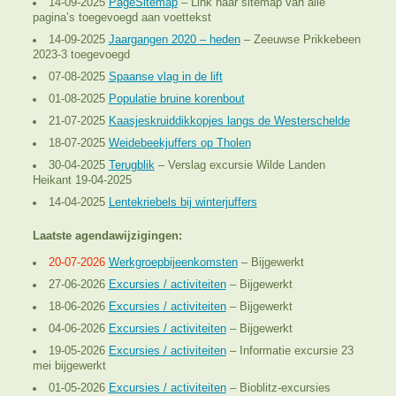
14-09-2025
PageSitemap
– Link naar sitemap van alle
pagina’s toegevoegd aan voettekst
14-09-2025
Jaargangen 2020 – heden
– Zeeuwse Prikkebeen
2023-3 toegevoegd
07-08-2025
Spaanse vlag in de lift
01-08-2025
Populatie bruine korenbout
21-07-2025
Kaasjeskruiddikkopjes langs de Westerschelde
18-07-2025
Weidebeekjuffers op Tholen
30-04-2025
Terugblik
– Verslag excursie Wilde Landen
Heikant 19-04-2025
14-04-2025
Lentekriebels bij winterjuffers
Laatste agendawijzigingen:
20-07-2026
Werkgroepbijeenkomsten
– Bijgewerkt
27-06-2026
Excursies / activiteiten
– Bijgewerkt
18-06-2026
Excursies / activiteiten
– Bijgewerkt
04-06-2026
Excursies / activiteiten
– Bijgewerkt
19-05-2026
Excursies / activiteiten
– Informatie excursie 23
mei bijgewerkt
01-05-2026
Excursies / activiteiten
– Bioblitz-excursies