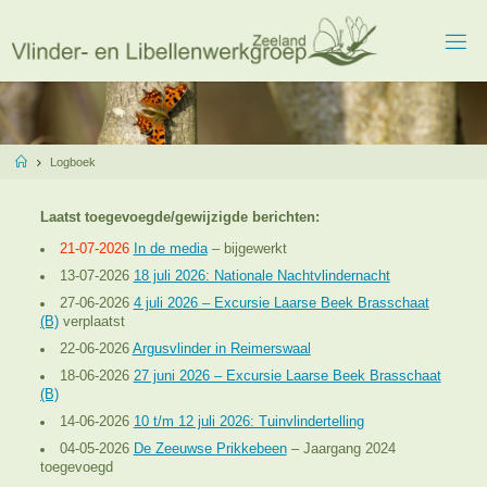
Ga
naar
de
inhoud
Home
Logboek
Laatst toegevoegde/gewijzigde berichten:
21-07-2026
In de media
– bijgewerkt
13-07-2026
18 juli 2026: Nationale Nachtvlindernacht
27-06-2026
4 juli 2026 – Excursie Laarse Beek Brasschaat
(B)
verplaatst
22-06-2026
Argusvlinder in Reimerswaal
18-06-2026
27 juni 2026 – Excursie Laarse Beek Brasschaat
(B)
14-06-2026
10 t/m 12 juli 2026: Tuinvlindertelling
04-05-2026
De Zeeuwse Prikkebeen
– Jaargang 2024
toegevoegd