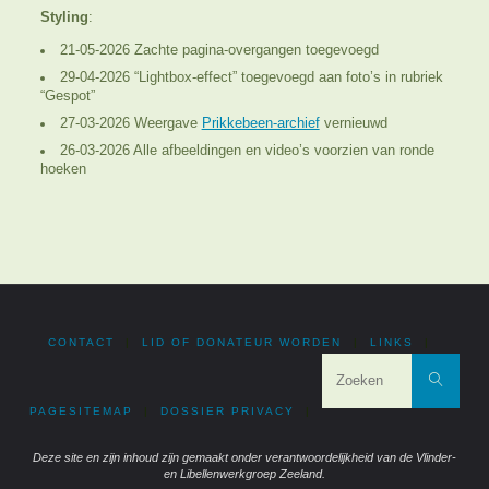
Styling
:
21-05-2026 Zachte pagina-overgangen toegevoegd
29-04-2026 “Lightbox-effect” toegevoegd aan foto’s in rubriek
“Gespot”
27-03-2026 Weergave
Prikkebeen-archief
vernieuwd
26-03-2026 Alle afbeeldingen en video’s voorzien van ronde
hoeken
CONTACT
|
LID OF DONATEUR WORDEN
|
LINKS
|
Zoe
Zoeken
PAGESITEMAP
|
DOSSIER PRIVACY
|
Deze site en zijn inhoud zijn gemaakt onder verantwoordelijkheid van de Vlinder-
en Libellenwerkgroep Zeeland.