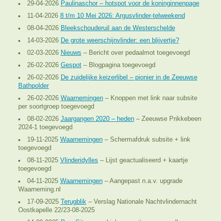
29-04-2026
Paulinaschor – hotspot voor de koninginnenpage
11-04-2026
8 t/m 10 Mei 2026: Argusvlinder-telweekend
08-04-2026
Bleekschouderuil aan de Westerschelde
14-03-2026
De grote weerschijnvlinder: een blijvertje?
02-03-2026
Nieuws
– Bericht over pedaalmot toegevoegd
26-02-2026
Gespot
– Blogpagina toegevoegd
26-02-2026
De zuidelijke keizerlibel – pionier in de Zeeuwse
Bathpolder
26-02-2026
Waarnemingen
– Knoppen met link naar subsite
per soortgroep toegevoegd
08-02-2026
Jaargangen 2020 – heden
– Zeeuwse Prikkebeen
2024-1 toegevoegd
19-11-2025
Waarnemingen
– Schermafdruk subsite + link
toegevoegd
08-11-2025
Vlinderidylles
– Lijst geactualiseerd + kaartje
toegevoegd
04-11-2025
Waarnemingen
– Aangepast n.a.v. upgrade
Waarneming.nl
17-09-2025
Terugblik
– Verslag Nationale Nachtvlindernacht
Oostkapelle 22/23-08-2025